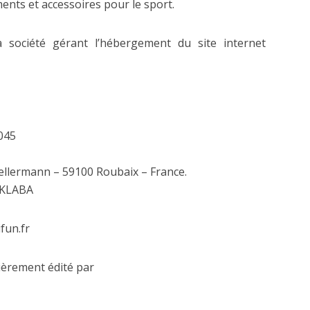
nts et accessoires pour le sport.
a société gérant l’hébergement du site internet
045
 Kellermann – 59100 Roubaix – France.
e KLABA
fun.fr
tièrement édité par